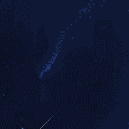
我们不仅是体育赛事数据平台，更是一
方网站
7x24 小时客服支持
数据隐私
无论是深夜浏览还是假期咨询，我
全站采用银行级 S
们的专业客服团队全年在线，提供
动态防护系统，
多语种支持，第一时间响应各类技
行为进行多重加
术及账户问题，保障服务不间断。
安全、可靠、透
台