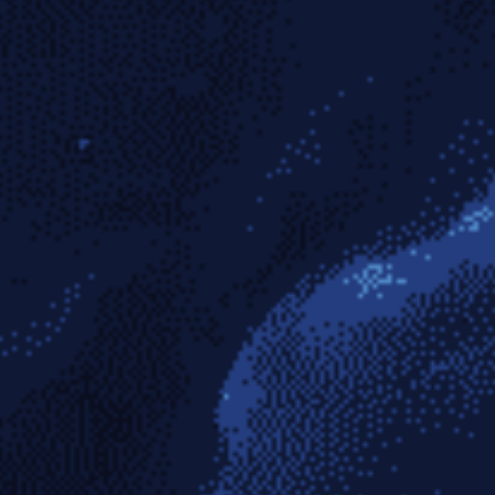
赛事专题
整合重要赛事专题页、球队档案与图文集锦，适
合深入了解比赛背景与阵容走势。