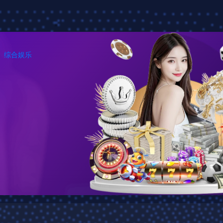
全天更新 ·
乐
同步
无论您身在何处，
乐虎唯一官
定的观赛体验。
下载客户端
网页