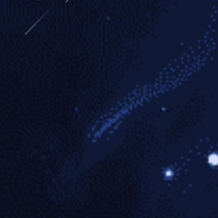
乐虎
体育直播
涵盖足球、篮球、网球等项目的全球赛事直播，
高清画质、低延迟体验，适合追求流畅观赛的用
户。