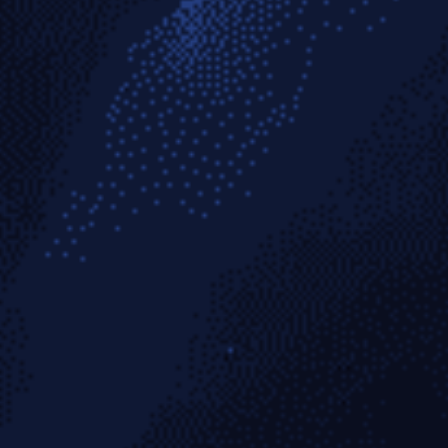
多维安全防御模型
站从多个层面构建立体式防御体系，涵盖数据传输、账户操作与
用户营造安全、稳定的使用体验。
数据加密层
SSL加密
隔离存储
所有用户数据经乐虎唯一官方网站_乐虎(中国)安
全处理，并在服务器内部分层存储隔离。