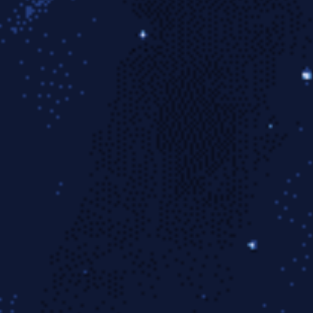
站式的信息服务提供商。从实时数据同步到安全机
始终致力于为全球用户带来可靠、高效、便捷的综
双重加密
覆盖全球体育赛事
SL 安全协议与
每天更新数千场全球热门体育与电
平台
对用户信息及操作
子竞技赛事，包括英超、NBA、
数据
密处理，打造一个
LOL、羽毛球、F1 等，涵盖主流
应迅
明的体育数据平
与小众赛事，内容全面、分类清
流
。
晰。