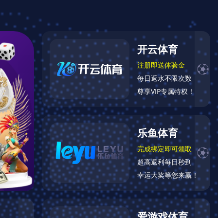
App
公司
体育
注册入口
简介
资讯
虎唯一官方网站
赛事实时
方网站APP
为您带来高速、高清、稳
端访问