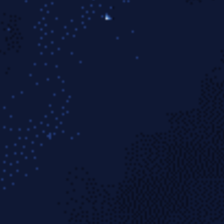
制建设，再到用户服务体系，乐虎唯一官
合体验。
极速系统处理能力
百万级用户口碑推荐
搭载自研技术架构，支持海量
逾百万用户真实体验与推荐反馈，
秒级传输和事件推送，页面响
印证了乐虎唯一官方网站在数据精
速，确保用户在高峰时段也能
准度、服务响应速度与平台稳定性
畅使用，无卡顿无中断。
上的长期优势与专业实力。