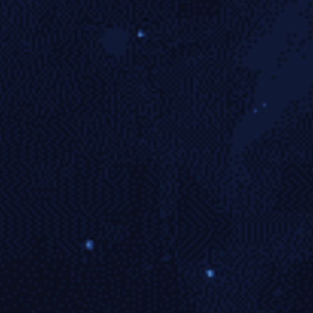
乐
2023年12月20日 · App v5.4.0
世界杯期间数据展示全面提速
升级数据缓存方案，应对多场赛事同时加载时
对球员动态与进球动画进行了流畅度优化，适
新增“精彩回看”模块，重点赛事集锦支持一键
2023年11月2日 · App v5.3.6
电竞赛事专属页上线，强化交互体验