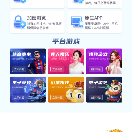
及较强的团队默契为他们赢得了多场宝贵胜利，可谓
是他们成功的重要原因之一。
2、骑士主将状态低迷
与活塞形成鲜明对比的是，骑士队主将近期状态持续
低迷，这直接影响到全队表现。作为核心球员，他不
仅需要承担得分重任，更要负责组织进攻和引导年轻
球员。然而，由于状态下滑，他无法给球队提供稳定
输出，这使得其他球员压力倍增。
这种情况导致骑士在关键时刻常常陷入进攻停滞，与
此同时，防守也显得不够紧凑。一旦主将无法带动全
场节奏，其它角色球员往往难以跟上节奏，从而错失
机会。因此，全队陷入了一种恶性循环，进一步加剧
了困境。