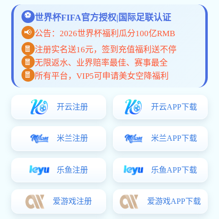
活塞轮换表现出色骑士主将状态低
迷致困境加剧