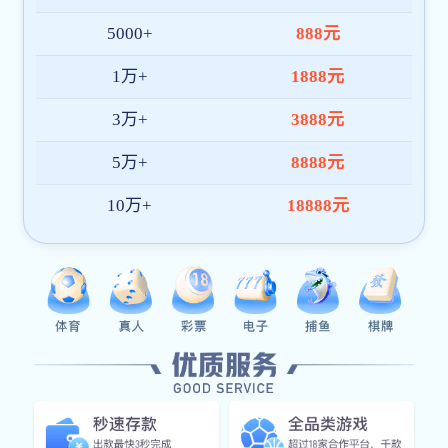
1、活塞优秀轮换提升实力
活塞队本赛季之所以能取得优异成绩，主要归功于其
整体阵容深度和有效的轮换策略。教练组在比赛中灵
活运用不同球员，确保每位球员都能发挥自己的特
长。这种多样化的战术安排使得对手难以预测和应
对，因此活塞能够在多个比赛中占据优势。
此外，活塞队的替补球员在关键时刻也能站出来扮演
英雄角色。他们不仅承担了得分任务，还在防守端给
予了首发球员充分支持。这种良好的团队氛围让所有
球员都感受到自己的价值，从而激发出更高的竞技水
平。
最后，活塞队通过不断调整阵容和战术，使得他们在
面对不同风格球队时皆能游刃有余。这种适应能力以