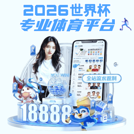
注册入口
全天更新 ·
乐虎唯一官方网
站
赛事实时同步
无论您身在何处，
乐虎唯一官方网站APP
为您带来
高速、高清、稳定的观赛体验。
下载客户端
网页端访问