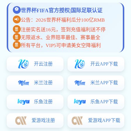
哈特场均9篮板排名第四内线球员
独占前三位置展现实力