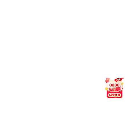
够更加安心地盯防对手。这样一来，即使敌方频繁发
动进攻，也难以撼动这道坚固屏障，从而提升全队防
守效率。
总体来看，像哈特这样的优秀内线人才，不仅提升了
自身的数据表现，更是推动整个团队向更高目标发展
的动力之一。他所带来的积极变化，会为整个赛季增
添不少亮点，也让我们期待未来更多精彩瞬间。
4、未来发展潜力
随着赛季的发展，我们有理由相信哈特仍有很大的提
升空间。尽管如今他已达到场均9个篮板，但若能进
一步增强自己的投射能力，将会使其变得更加全面。
从而不仅限于争抢篮板，还能成为威胁对方防守的新
焦点，提高其场上价值。