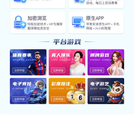
2、内线球员整体表现
除了哈特外，目前联盟中的内线球员普遍展现出了强
劲实力，他们在各自球队中的作用愈发明显。在最新
赛季中，多个内线大前锋和中锋凭借高效的进攻和稳
健的防守占据了前列位置。这也显示出当下篮球战术
日趋重视内线控制的重要性。
这些优秀内线球员不仅仅是防守端的重要屏障，同时
也能通过自己的得分能力为球队带来更多选择。例
如，有些顶级内线选手具备丰富的进攻技巧，可以通
过低位单打或者挡拆配合创造机会，这让他们成为球
队不可或缺的一环。
另外，在现代篮球越来越强调小球打法的大环境下，
一些传统意义上的“巨人”们正逐渐适应这种变化，他