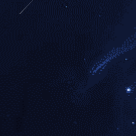
先优势。
王镘淋也不甘示弱，
篮板争夺，为球队提
而陈奕亦则以其精准
入方面展示出色能力
一环。
3、团队协
本场比赛中，清华女
论是进攻还是防守，
各个部件之间无缝衔
尤其是在面对贵州大