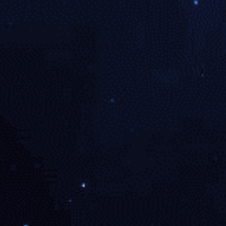
热榜精选
#1
#2
活塞轮换表现出色骑士主将状
国安半场
态低迷
进球茹
2026-06-20
推荐
2026-06
推荐网站