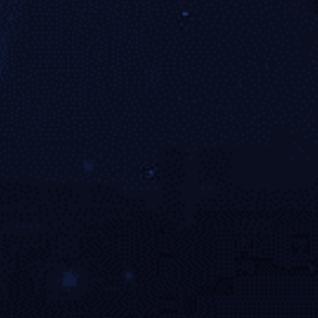
#3
#
领先海牛三球张玉宁
名嘴评选NBA顶级控卫布伦
森位列第
-23
推荐
2026-08-03
推荐
联系我们