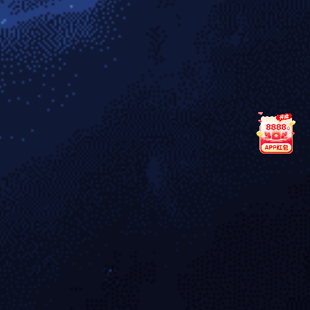
比分差距。
科学合理的人事安排确
。
下来的赛季中，她们需
。同时，要针对不同对
顶级运动员必备素质。
平的重要途径。
多辉煌成绩，并为学校