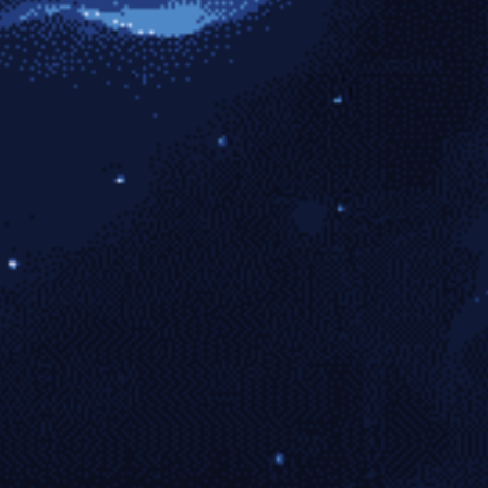
此次比赛充分展示了
作用。在各自领域里
是经过长时间努力训
希望未来她们能够继
与梦想的平台，共同
上一篇：
弗里克与德拉富恩特展现积极态度…