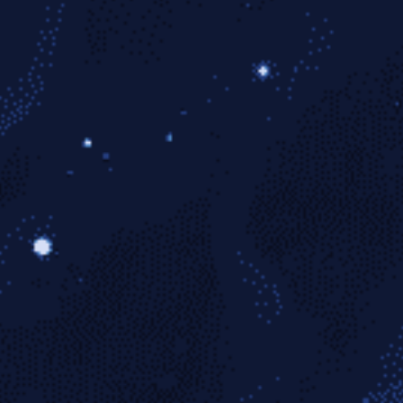
在防守端展现出强大的压迫感，多次成功抢断并转换为快攻得分
供二次进攻机会，其全面性使得对手难以招架。
的三分投射为球队注入了强大的火力支持。她不仅仅是在外线成
，使得清华队在不同位置都具备攻击力。这些关键球员共同构成
作与默契配合
子篮球队展现出的团队协作精神令人印象深刻。每位球员都明白
都能做到相互支援。这样的默契配合，使得整个团队如同一个完
接，有效提升了整体实力。
学紧逼防守时，清华女篮能够迅速调整，提高传球速度，并通过