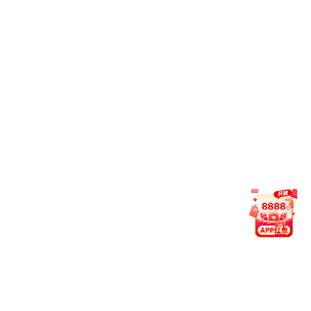
引进更高水平的新援。
另外，青训系统培养出的本土人才往往能以较低成本
进入一线队，因此清理一些不太适合现阶段战术体系
的外援，可以有效减轻工资负担，同时为青训提供更
多机会。这不仅符合俱乐部长期发展的理念，也能帮
助建立更健康、更可持续的发展模式。
因此，在审视转会策略时，要综合考虑财务因素，使
球队能够实现经济与竞技双丰收，这是现代足球俱乐
部必须面对的重要课题。
4、青训体系的重要性
最后，我们不得不提到切尔西青训体系的重要性。在
过去几年中，切尔西青训培养了众多优秀人才，他们